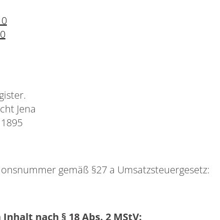
10
20
ister.
icht Jena
11895
ationsnummer gemäß §27 a Umsatzsteuergesetz:
 Inhalt nach § 18 Abs. 2 MStV: